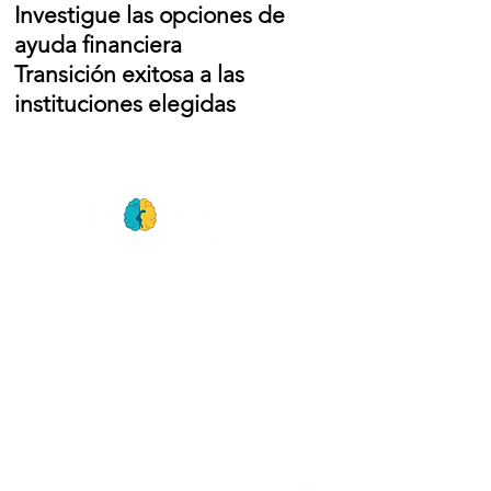
Investigue las opciones de
ayuda financiera
Transición exitosa a las
instituciones elegidas
GET
NEWS
Noggin News
INVOLVED
Podc
ast
DEVOLVE
R
Events
RESOURCES
VER NUESTROS 990
ABOUT
FORMULARIOS