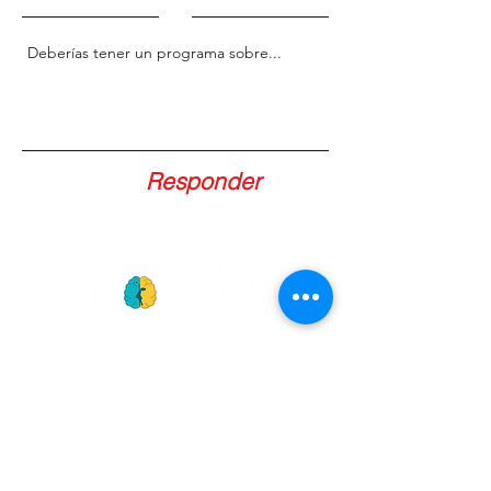
Responder
GET
NEWS
Noggin News
INVOLVED
Podc
ast
DEVOLVE
R
Events