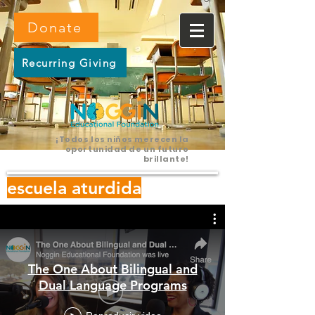
Donate
Recurring Giving
¡Todos los niños merecen la
oportunidad de un futuro
brillante!
escuela aturdida
The One About Bilingual and
Dual Language Programs