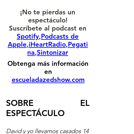
¡No te pierdas un
espectáculo!
Suscríbete al podcast en
Spotify
,
Podcasts de
Apple
,
iHeartRadio
,
Pegati
na
,
Sintonizar
Obtenga más información
en
escueladazedshow.com
SOBRE EL
ESPECTÁCULO
David y yo llevamos casados 14