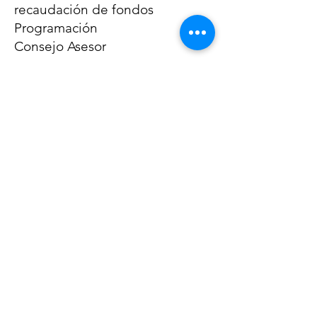
recaudación de fondos
Programación
Consejo Asesor
GET
NEWS
Noggin News
INVOLVED
Podc
ast
DEVOLVE
R
Events
RESOURCES
VER NUESTROS 990
ABOUT
FORMULARIOS
US
INFORME ANUAL
2022