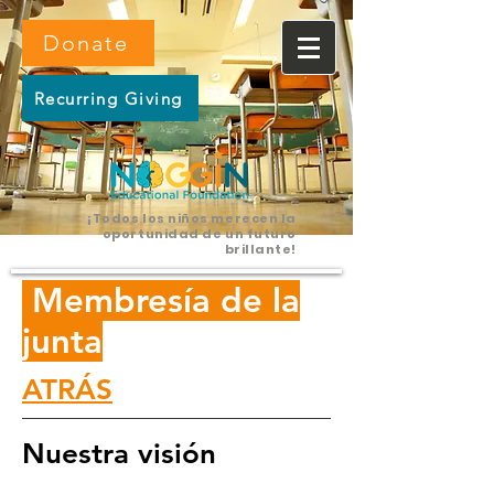
Donate
Recurring Giving
¡Todos los niños merecen la
oportunidad de un futuro
brillante!
Membresía de la
junta
ATRÁS
Nuestra visión