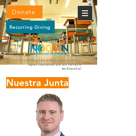
Donate
Recurring Giving
¡Todos los niños merecen la
oportunidad de un futuro
brillante!
Nuestra Junta