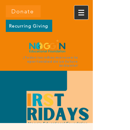
Donate
Recurring Giving
¡Todos los niños merecen la
oportunidad de un futuro
brillante!