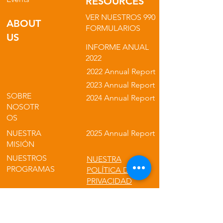
RESOURCES
VER NUESTROS 990
ABOUT
FORMULARIOS
US
INFORME ANUAL
2022
2022 Annual Report
2023 Annual Report
SOBRE
2024 Annual Report
NOSOTR
OS
NUESTRA
2025 Annual Report
MISIÓN
NUESTROS
NUESTRA
PROGRAMAS
POLÍTICA DE
PRIVACIDAD
NUESTROS
PRODUCTO
S