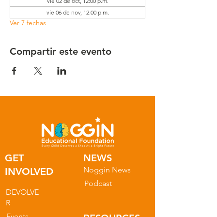
vie 02 de oct, 12:00 p.m.
vie 06 de nov, 12:00 p.m.
Ver 7 fechas
Compartir este evento
GET
NEWS
Noggin News
INVOLVED
Podc
ast
DEVOLVE
R
Events