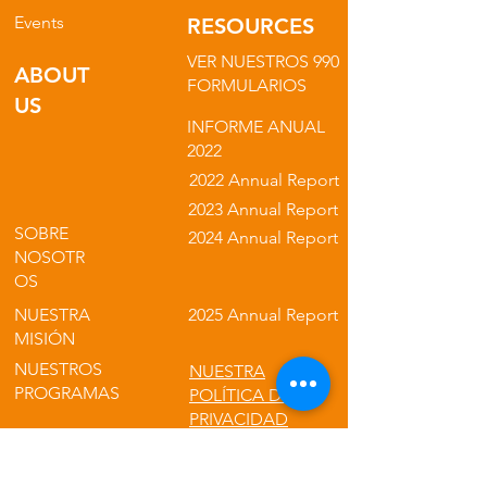
Events
RESOURCES
VER NUESTROS 990
ABOUT
FORMULARIOS
US
INFORME ANUAL
2022
2022 Annual Report
2023 Annual Report
SOBRE
2024 Annual Report
NOSOTR
OS
NUESTRA
2025 Annual Report
MISIÓN
NUESTROS
NUESTRA
PROGRAMAS
POLÍTICA DE
PRIVACIDAD
NUESTROS
PRODUCTO