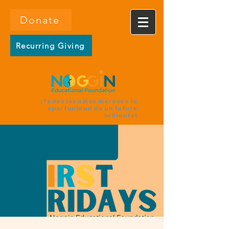
Donate
Recurring Giving
¡Todos los niños merecen la
oportunidad de un futuro
brillante!