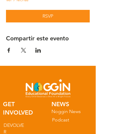
RSVP
Compartir este evento
GET
NEWS
Noggin News
INVOLVED
Podc
ast
DEVOLVE
R