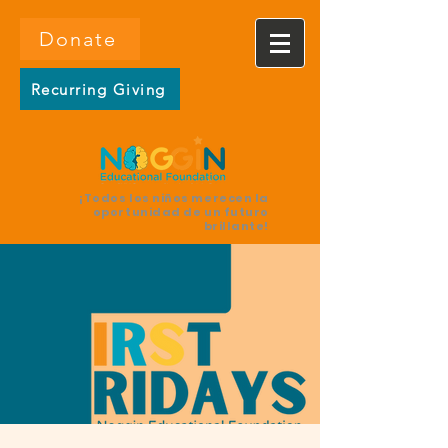
Donate
Recurring Giving
¡Todos los niños merecen la
oportunidad de un futuro
brillante!