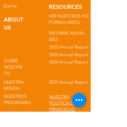
Events
RESOURCES
VER NUESTROS 990
ABOUT
FORMULARIOS
US
INFORME ANUAL
2022
2022 Annual Report
2023 Annual Report
SOBRE
2024 Annual Report
NOSOTR
OS
NUESTRA
2025 Annual Report
MISIÓN
NUESTROS
NUESTRA
PROGRAMAS
POLÍTICA DE
PRIVACIDAD
NUESTROS
PRODUCTO