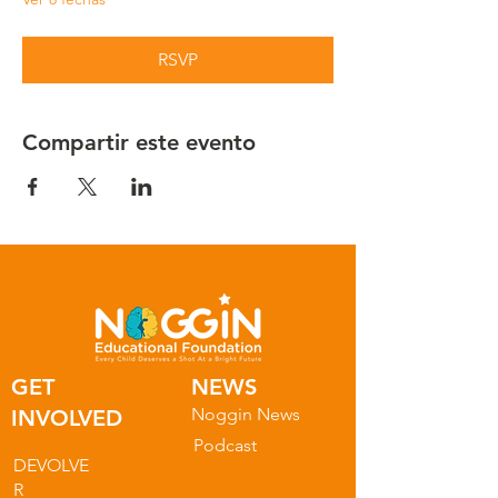
RSVP
Compartir este evento
GET
NEWS
Noggin News
INVOLVED
Podc
ast
DEVOLVE
R