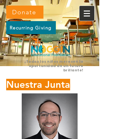
Donate
Recurring Giving
¡Todos los niños merecen la
oportunidad de un futuro
brillante!
Nuestra Junta