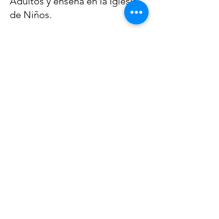
Adultos y enseña en la Iglesia
de Niños.
ATRÁS
GET
NEWS
Noggin News
INVOLVED
Podc
ast
DEVOLVE
R