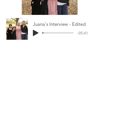
Juana's Interview - Edited
-05:41