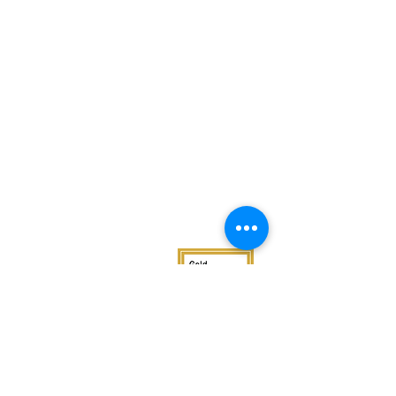
2022
2022 Annual Report
2023 Annual Report
SOBRE
2024 Annual Report
NOSOTR
OS
NUESTRA
2025 Annual Report
MISIÓN
NUESTROS
NUESTRA
PROGRAMAS
POLÍTICA DE
PRIVACIDAD
NUESTROS
PRODUCTO
S
Our Leadership
TELÉFONO:
682.777.3222