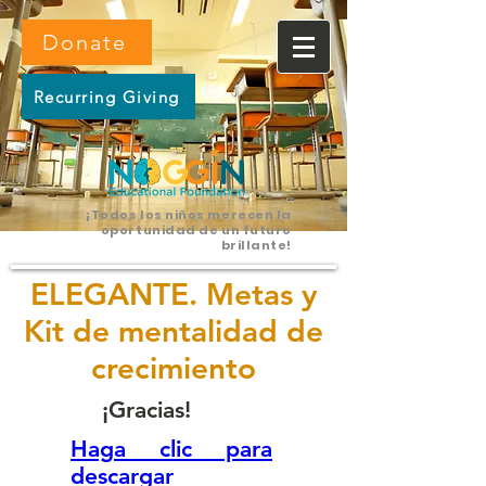
Donate
Recurring Giving
¡Todos los niños merecen la
oportunidad de un futuro
brillante!
ELEGANTE. Metas y
Kit de mentalidad de
crecimiento
¡Gracias!
Haga clic para
descargar