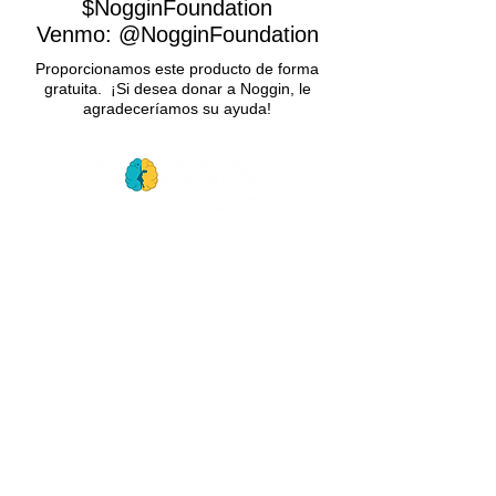
$NogginFoundation
Venmo: @NogginFoundation
Proporcionamos este producto de forma
gratuita. ¡Si desea donar a Noggin, le
agradeceríamos su ayuda!
GET
NEWS
Noggin News
INVOLVED
Podc
ast
DEVOLVE
R
Events
RESOURCES
VER NUESTROS 990
ABOUT
FORMULARIOS
US
INFORME ANUAL