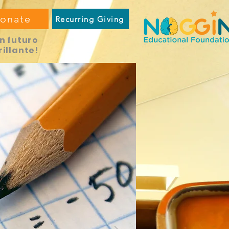
onate
Recurring Giving
n futuro
rillante!